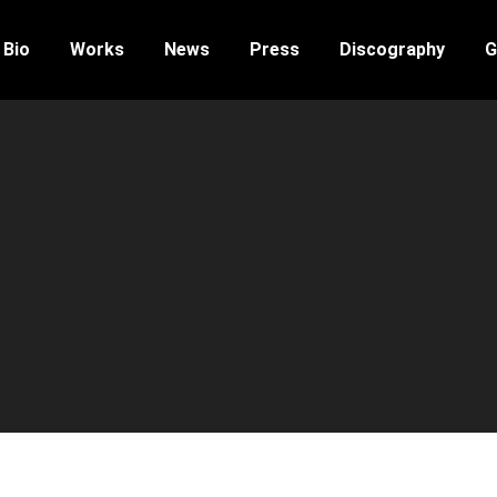
Bio
Works
News
Press
Discography
G
Estás aquí: